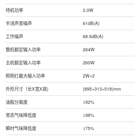
待机功率
2.0W
半消声室噪声
61dB(A)
工作噪声
68.5dB(A)
整机额定输入功率
264W
主机额定输入功率
260W
照明灯最大输入功率
2W×2
外形尺寸（长X宽X高)
(895×313×518)mm
油脂分离度
≥92%
常态气味降低度
≥98%
瞬时气味降低度
≥75%