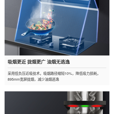
吸烟更近 拢烟更广 油烟无逃逸
采用低负压近吸技术，吸烟路径缩短10%，降低吸力损耗，
895mm宽屏拢烟，减少油烟逃逸