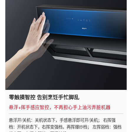
零触摸智控 告别烹饪手忙脚乱
悬浮+挥手感应智控，不再担心手上油污弄脏机器
悬浮开/关机：关机状态下，手感悬浮即可开/关机； 右挥强
档：开机状态下，右挥变强档，再挥爆炒档； 左挥弱档：强档