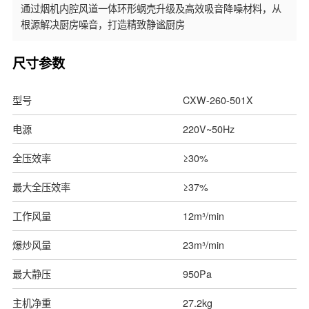
通过烟机内腔风道一体环形蜗壳升级及高效吸音降噪材料，从
根源解决厨房噪音，打造精致静谧厨房
尺寸参数
型号
CXW-260-501X
电源
220V~50Hz
全压效率
≥30%
最大全压效率
≥37%
工作风量
12m³/min
爆炒风量
23m³/min
最大静压
950Pa
主机净重
27.2kg