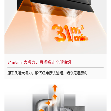
31m³/min大吸力，瞬间吸走全部油烟
鲲鹏风道大吸力，瞬间吸走厨房油烟，畅享无烟厨房