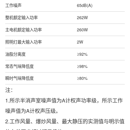
工作噪声
65dB(A)
整机额定输入功率
262W
主电机额定输入功率
260W
照明灯最大输入功率
2W
油脂分离度
≥92%
常态气味降低度
≥98%
瞬时气味降低度
≥80%
注：
1.所示半消声室噪声值为A计权声功率级，所示工作
噪声值为A计权声压级。
2.工作风量、爆炒风量、最大静压的实测值与明示值