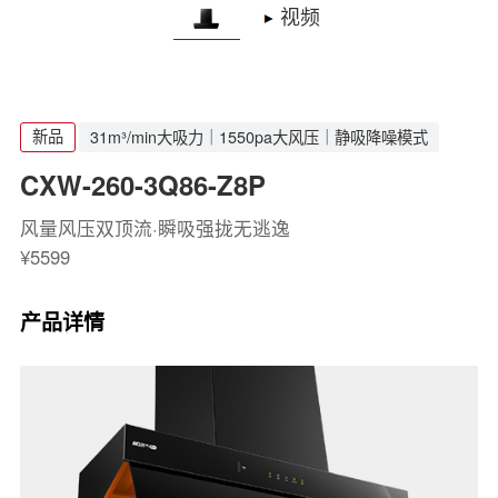
视频
新品
31m³/min大吸力｜1550pa大风压｜静吸降噪模式
CXW-260-3Q86-Z8P
风量风压双顶流·瞬吸强拢无逃逸
¥5599
产品详情