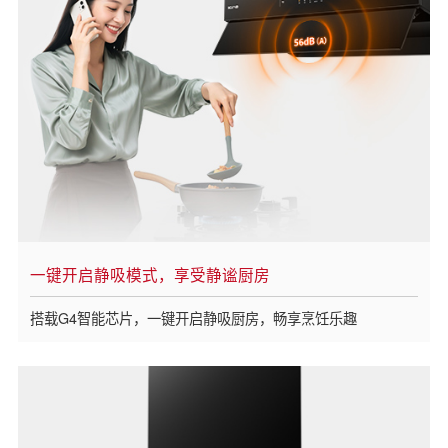
一键开启静吸模式，享受静谧厨房
搭载G4智能芯片，一键开启静吸厨房，畅享烹饪乐趣