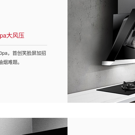
0pa大风压
500pa，首创笑脸屏加招
油烟难题。