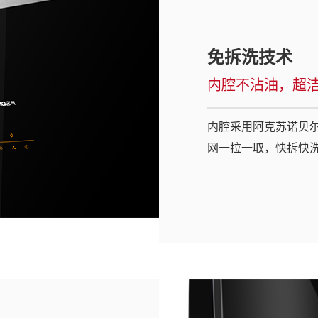
免拆洗技术
内腔不沾油，超
内腔采用阿克苏诺贝
网一拉一取，快拆快