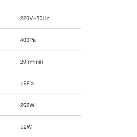
220V~50Hz
400Pa
20m³/min
≥98%
262W
≤2W