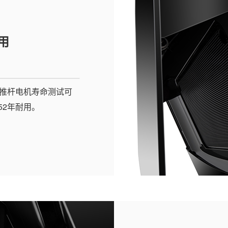
用
，推杆电机寿命测试可
52年耐用。