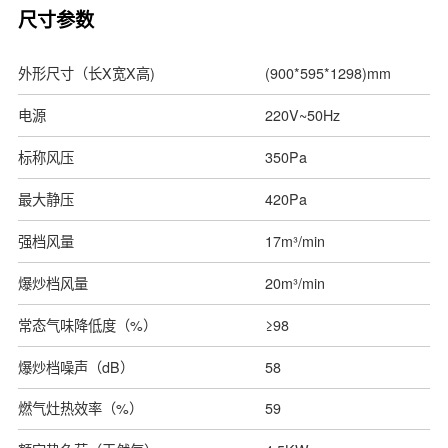
尺寸参数
外形尺寸（长X宽X高)
(900*595*1298)mm
电源
220V~50Hz
标称风压
350Pa
最大静压
420Pa
强档风量
17m³/min
爆炒档风量
20m³/min
常态气味降低度（%）
≥98
爆炒档噪声（dB）
58
燃气灶热效率（%）
59