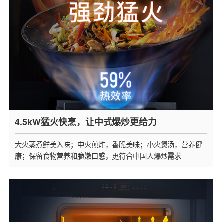
4.5kW猛火快烹，让中式爆炒更给力
大火蒸煮鲜美入味；中火煎炸，香脆美味；小火煲汤，营养健
康；保留食物营养和脆嫩口感，更符合中国人爆炒需求