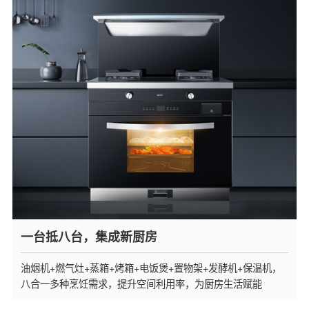
一台抵八台，集成新厨房
油烟机+燃气灶+蒸箱+烤箱+电饭煲+置物架+发酵机+保温机，
八合一多种烹饪需求，提升空间利用率，为厨房生活赋能