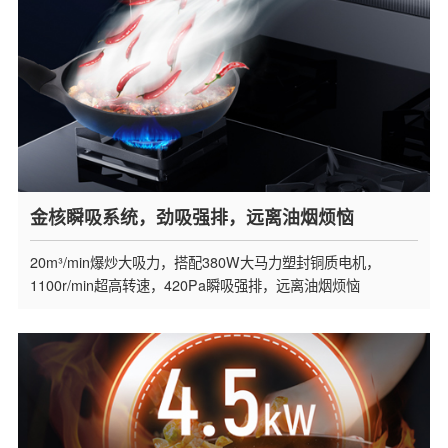
金核瞬吸系统，劲吸强排，远离油烟烦恼
20m³/min爆炒大吸力，搭配380W大马力塑封铜质电机，
1100r/min超高转速，420Pa瞬吸强排，远离油烟烦恼