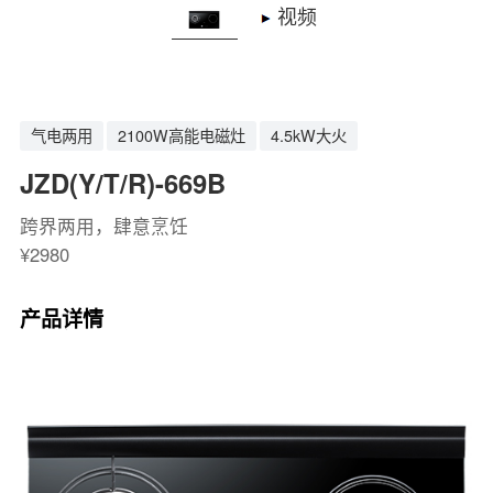
视频
气电两用
2100W高能电磁灶
4.5kW大火
JZD(Y/T/R)-669B
跨界两用，肆意烹饪
¥2980
产品详情