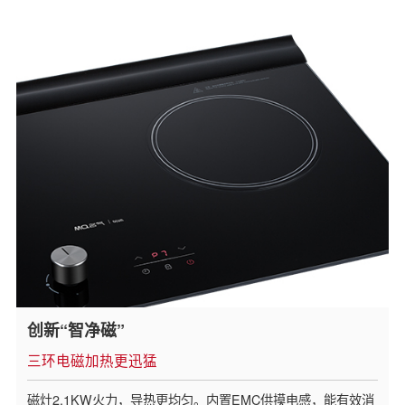
创新“智净磁”
三环电磁加热更迅猛
磁灶2.1KW火力，导热更均匀。内置EMC供摸电感，能有效消