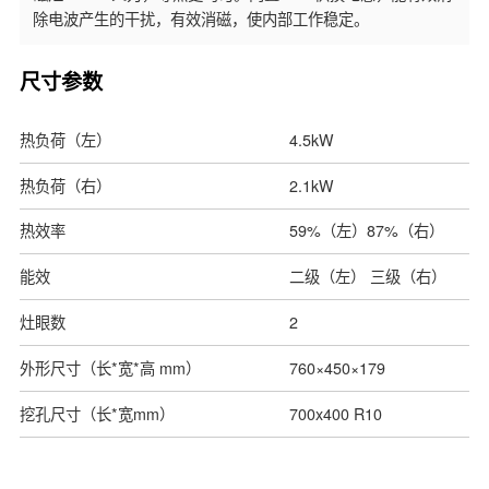
除电波产生的干扰，有效消磁，使内部工作稳定。
尺寸参数
热负荷（左）
4.5kW
热负荷（右）
2.1kW
热效率
59%（左）87%（右）
能效
二级（左） 三级（右）
灶眼数
2
外形尺寸（长*宽*高 mm）
760×450×179
挖孔尺寸（长*宽mm）
700x400 R10